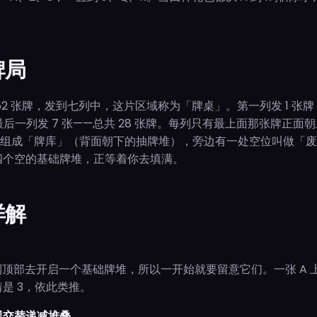
牌局
2 张牌，发到七列中，这片区域称为「牌桌」。第一列发 1 张牌
最后一列发 7 张——总共 28 张牌。每列只有最上面那张牌正
张牌组成「牌库」（背面朝下的抽牌堆），旁边有一处空位叫做「
四个空的基础牌堆，正等着你去填满。
详解
到顶部去开启一个基础牌堆，所以一开始就要留意它们。一张 A 
是 3，依此类推。
黑交替递减堆叠