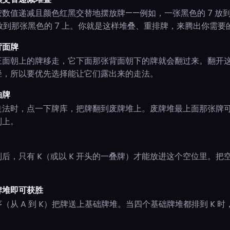
数值递减且颜色红黑交替地摆放牌——例如，一张黑色的 7 放到
再放到那张黑色的 7 上。你就是这样堆叠、重排牌，来腾出你需要
背面牌
正面朝上的牌移走，它下面那张背面朝下的牌就会翻过来。翻开
径，所以要优先选择能让它们露出来的走法。
抽牌
走法时，点一下牌库，把牌翻到废牌堆上。废牌堆最上面那张牌
列上。
后，只有 K（或以 K 开头的一叠牌）才能放进这个空位里。把空
牌堆即可获胜
（从 A 到 K）把牌送上基础牌堆。当四个基础牌堆都排到 K 