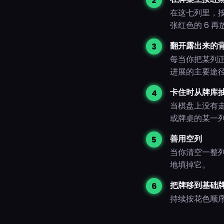
在这七列里，按
张红色的 6 
翻开露出来的
每当你把某列
进展的主要途
卡住时从牌库
当棋盘上没有
或牌桌的某一
善用空列
当你清空一整列
地填掉它。
把牌移到基础
持续按花色顺序