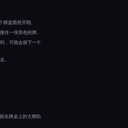
个棋盘豁然开朗。
接住一张异色的牌。
一列，可能会留下一个
走。
牌留在牌桌上的大牌陷