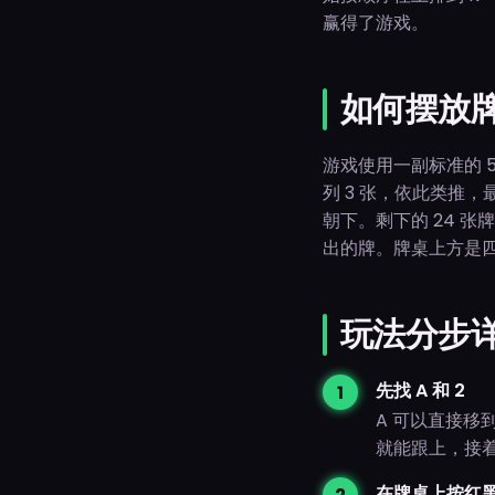
赢得了游戏。
如何摆放
游戏使用一副标准的 5
列 3 张，依此类推，
朝下。剩下的 24 
出的牌。牌桌上方是
玩法分步
先找 A 和 2
A 可以直接移
就能跟上，接着
在牌桌上按红