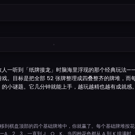
›
数人一听到「纸牌接龙」时脑海里浮现的那个经典玩法—
戏。目标是把全部 52 张牌整理成四叠整齐的牌堆，而
」的小谜题。它几分钟就能上手，越玩越精也越有成就感
牌都移到棋盘顶部的四个基础牌堆中，你就赢了。每个基础牌堆按花色
—A、2、3，一直到 J、Q、K。当四种花色都从 A 到 K 排满