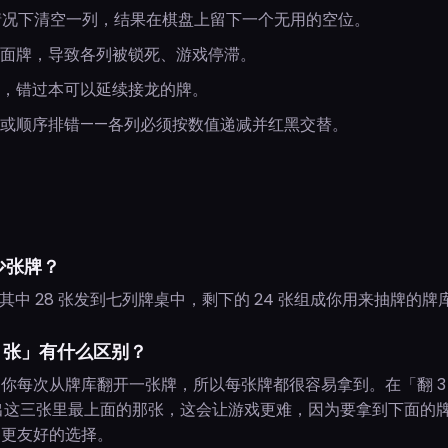
的情况下清空一列，结果在棋盘上留下一个无用的空位。
面牌，导致各列被锁死、游戏停滞。
，错过本可以延续接龙的牌。
或顺序排错——各列必须按数值递减并红黑交替。
少张牌？
。其中 28 张发到七列牌桌中，剩下的 24 张组成你用来抽牌的牌
 3 张」有什么区别？
下，你每次从牌库翻开一张牌，所以每张牌都很容易拿到。在「翻 3
出这三张里最上面的那张，这会让游戏更难，因为要拿到下面的
是更友好的选择。