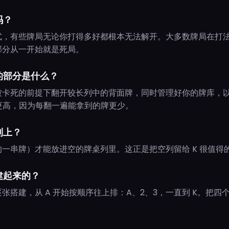
吗？
式，有些牌局无论你打得多好都根本无法解开。大多数牌局在打
部分从一开始就是死局。
的部分是什么？
被卡死的前提下翻开较长列中的背面牌，同时管理好你的牌库，
度更高，因为每翻一遍能拿到的牌更少。
列上？
开头的一串牌）才能放进空的牌桌列里。这正是把空列留给 K 很值得
建起来的？
张搭建，从 A 开始按顺序往上排：A、2、3，一直到 K。把四个