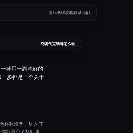
游戏
纸牌
攻略
联系我们
克朗代克纸牌怎么玩
—一种用一副洗好的
每一步都是一个关于
。
逐张堆叠，从 A 开
时，你就清空了整副牌，