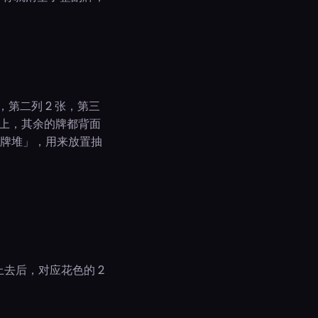
，第二列 2 张，第三
面朝上，其余的牌都背面
废牌堆」，用来放置抽
上去后，对应花色的 2