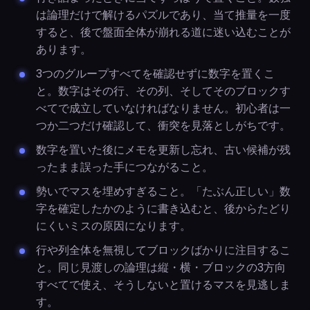
は論理だけで解けるパズルであり、当て推量を一度
すると、後で盤面全体が崩れる道に迷い込むことが
あります。
3つのグループすべてを確認せずに数字を置くこ
と。数字はその行、その列、そしてそのブロックす
べてで成立していなければなりません。初心者は一
つか二つだけ確認して、衝突を見落としがちです。
数字を置いた後にメモを更新し忘れ、古い候補が残
ったまま誤った手につながること。
勢いでマスを埋めすぎること。「たぶん正しい」数
字を確定したかのように書き込むと、後からたどり
にくいミスの原因になります。
行や列全体を無視してブロックばかりに注目するこ
と。同じ見渡しの論理は縦・横・ブロックの3方向
すべてで使え、そうしないと置けるマスを見逃しま
す。